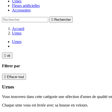
Urnes
Fleurs artificielles
Accessoires

Rechercher
Accueil
Urnes
Urnes

ok
Filtrer par

Effacer tout
Urnes
Vous trouverez dans cette catégorie une sélection d'urnes de qualité 
Chaque urne vous est livrée avec sa housse en velours.