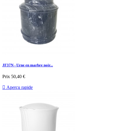
JF37N - Urne en marbre noir...
Prix
50,40 €

Aperçu rapide