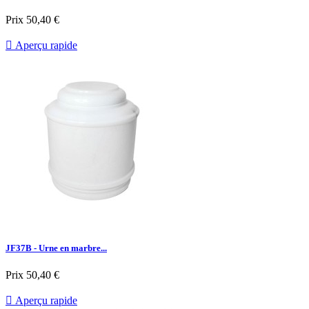
Prix
50,40 €

Aperçu rapide
JF37B - Urne en marbre...
Prix
50,40 €

Aperçu rapide