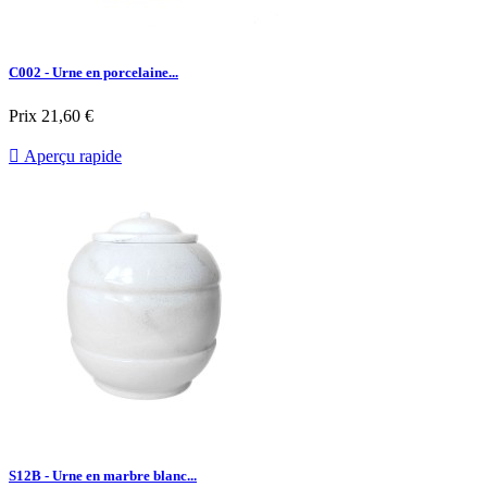
C002 - Urne en porcelaine...
Prix
21,60 €

Aperçu rapide
S12B - Urne en marbre blanc...